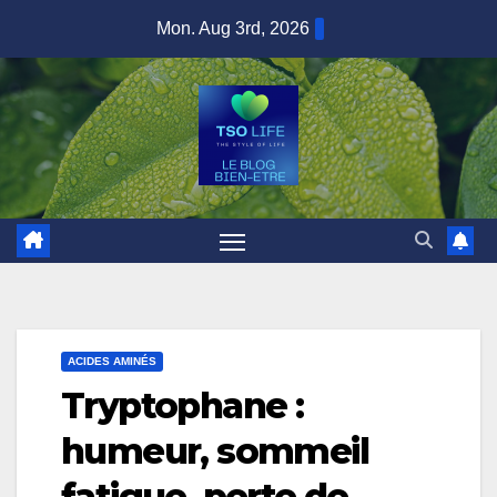
Skip
Mon. Aug 3rd, 2026
to
content
ACIDES AMINÉS
Tryptophane :
humeur, sommeil
fatigue, perte de